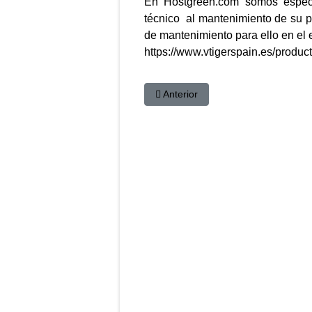
En Hostgreen.com somos especia
técnico al mantenimiento de su p
de mantenimiento para ello en el 
https://www.vtigerspain.es/produc
Artículo anterior: vTiger POS - El f
Anterior