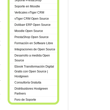
Soporte PrestaShop
Soporte en Moodle
e
Verticales vTiger CRM
vTiger CRM Open Source
r
Dolibarr ERP Open Source
e
Moodle Open Source
e
PrestaShop Open Source
a
Formación en Software Libre
r
Integraciones de Open Source
Desarrollo a medida Open
n
Source
a
Ebook Transformación Digital
e
Gratis con Open Source |
n
Hostgreen
r
Consultoría Gratuita
Distribuidores Hostgreen
a
Partners
e
Foro de Soporte