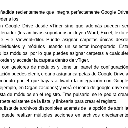
ñadida recientemente que integra perfectamente Google Driv
der a los
en Google Drive desde vTiger sino que además pueden se
denador (los archivos soportados incluyen Word, Excel, texto 
le File Viewer/Editor. Puede asignar carpetas únicas desd
ndividuales y módulos usando un selector incorporado. Est
s los módulos, por lo que puedes asignar carpetas a cualquie
 orden y acceder la carpeta dentro de vTiger.
e con gestores de módulos y tiene un panel de configuració
ración puedes elegir, crear o asignar carpetas de Google Drive 
n módulo por el que hayas activado la integración con Googl
 ejemplo, en Organizaciones) y verá el icono de google drive e
sta de módulos en el registro. Tras pulsarlo, se le pedira crea
eta existente de la lista, y linkearla para crear el registro.
a lista de archivos disponibles además de la opción de abrir l
puede realizar múltiples acciones en archivos directament