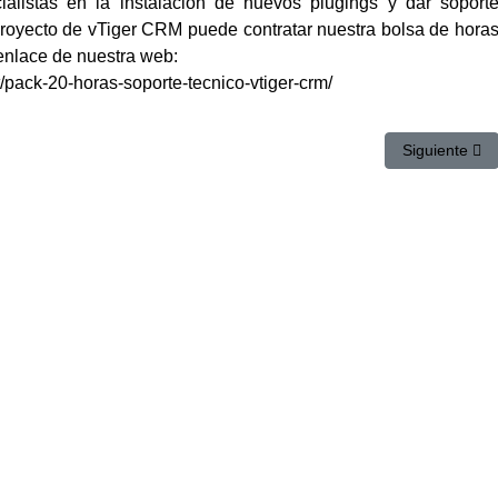
listas en la instalación de nuevos plugings y dar soport
royecto de vTiger CRM puede contratar nuestra bolsa de hora
enlace de nuestra web:
t/pack-20-horas-soporte-tecnico-vtiger-crm/
uturo de la venta al por menor
Artículo sigu
Siguiente