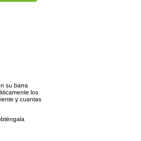
n su barra
máticamente los
liente y cuantas
obténgala