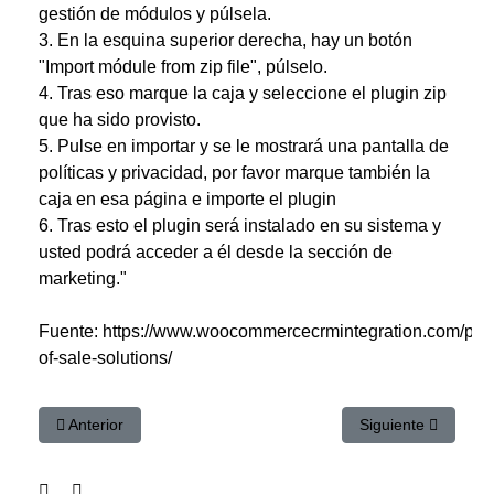
gestión de módulos y púlsela.
3. En la esquina superior derecha, hay un botón
"Import módule from zip file", púlselo.
4. Tras eso marque la caja y seleccione el plugin zip
que ha sido provisto.
5. Pulse en importar y se le mostrará una pantalla de
políticas y privacidad, por favor marque también la
caja en esa página e importe el plugin
6. Tras esto el plugin será instalado en su sistema y
usted podrá acceder a él desde la sección de
marketing."
Fuente:
https://www.woocommercecrmintegration.com/prod
of-sale-solutions/
Artículo anterior: vTiger CRM en la nube incluido en Curso d
Artículo siguiente:
Anterior
Siguiente