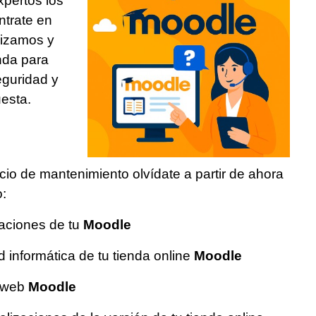
pertos los
ntrate en
rizamos y
nda para
eguridad y
esta.
cio de mantenimiento olvídate a partir de ahora
o:
raciones de tu
Moodle
 informática de tu tienda online
Moodle
a web
Moodle