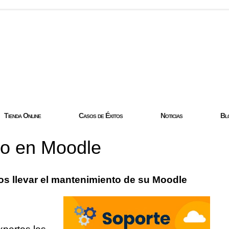
com
Tienda Online
Casos de Éxitos
Noticias
Bl
co en Moodle
s llevar el mantenimiento de su Moodle