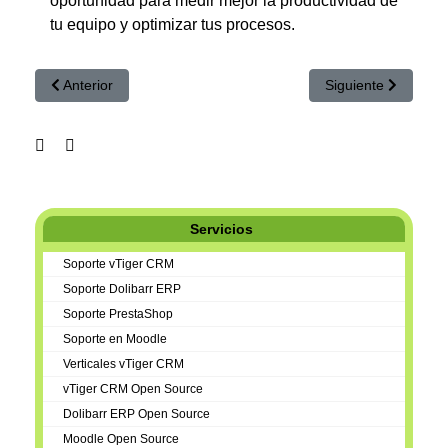
oportunidad para medir mejor la productividad de
tu equipo y optimizar tus procesos.
Artículo anterior: Ayudas Inteligencia Artificial Extremadura 
Artículo siguiente:
Anterior
Siguiente
Servicios
Soporte vTiger CRM
Soporte Dolibarr ERP
Soporte PrestaShop
Soporte en Moodle
Verticales vTiger CRM
vTiger CRM Open Source
Dolibarr ERP Open Source
Moodle Open Source