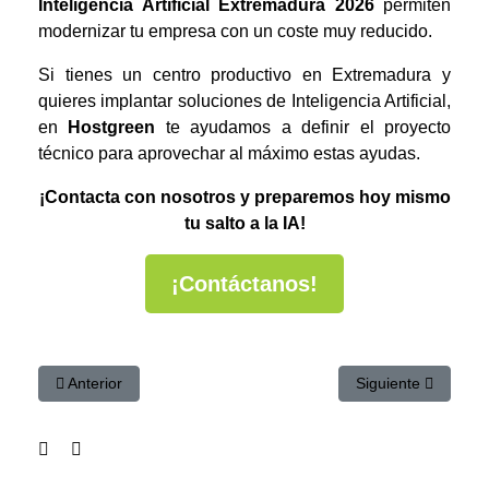
Inteligencia Artificial Extremadura 2026
permiten
modernizar tu empresa con un coste muy reducido.
Si tienes un centro productivo en Extremadura y
quieres implantar soluciones de Inteligencia Artificial,
en
Hostgreen
te ayudamos a definir el proyecto
técnico para aprovechar al máximo estas ayudas.
¡Contacta con nosotros y preparemos hoy mismo
tu salto a la IA!
¡Contáctanos!
Artículo anterior: Automatizar facturas en Dolibarr con IA | Up
Artículo siguiente:
Anterior
Siguiente