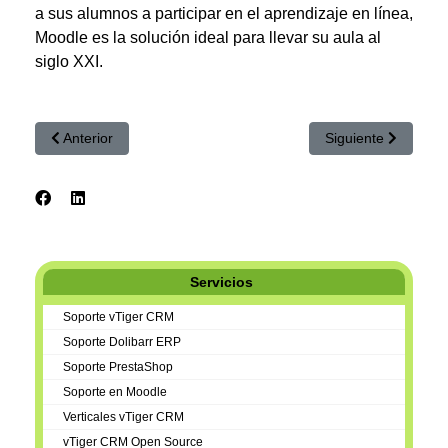
a sus alumnos a participar en el aprendizaje en línea,
Moodle es la solución ideal para llevar su aula al
siglo XXI.
Artículo anterior: El programa completo del PrestaShop Day
Artículo siguiente
Anterior
Siguiente
Servicios
Soporte vTiger CRM
Soporte Dolibarr ERP
Soporte PrestaShop
Soporte en Moodle
Verticales vTiger CRM
vTiger CRM Open Source