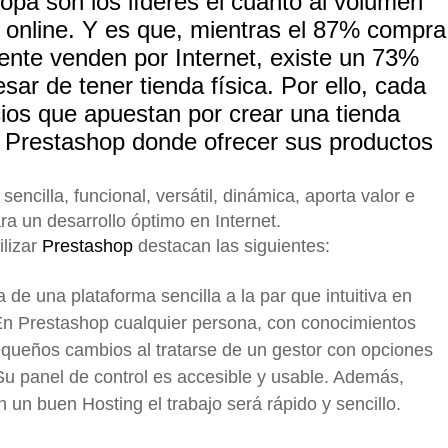
a ropa son los líderes el cuanto al volumen
 online. Y es que, mientras el 87% compra
ente venden por Internet, existe un 73%
ar de tener tienda física. Por ello, cada
ios que apuestan por crear una tienda
a Prestashop donde ofrecer sus productos
encilla, funcional, versátil, dinámica, aporta valor e
a un desarrollo óptimo en Internet.
ilizar
Prestashop
destacan las siguientes:
a de una plataforma sencilla a la par que intuitiva en
En Prestashop cualquier persona, con conocimientos
equeños cambios al tratarse de un gestor con opciones
 Su panel de control es accesible y usable. Además,
un buen Hosting el trabajo será rápido y sencillo.