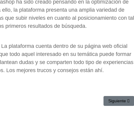
ashop ha sido creado pensando en la optimización de
 ello, la plataforma presenta una amplia variedad de
s que subir niveles en cuanto al posicionamiento con tal
los primeros resultados de búsqueda.
La plataforma cuenta dentro de su página web oficial
que todo aquel interesado en su temática puede formar
 plantean dudas y se comparten todo tipo de experiencias
os. Los mejores trucos y consejos están ahí.
 plugin de WordPress para tiendas online
Artículo sigu
Siguiente