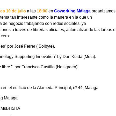
es 10 de julio
a las
18:00
en
Coworking Málaga
organizamos
 tema tan interesante como la manera en la que un
ía de negocio trabajando con redes sociales, ya
iones a través de librerías oficiales, automatizando las tareas o
 cero.
les” por José Ferrer (
Solbyte
).
hnology Supporting Innovation” by Dan Kuida (
Mela
).
 libre.” por Francisco Castillo (
Hostgreen
).
en el edificio de la Alameda Principal, nº 44, Málaga
ng Malaga
MPZMsBH5HA