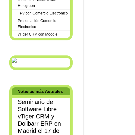
iente: Desarrollo Ecommerce con Prestashop
Hostgreen
TPV con Comercio Electrónico
Presentación Comercio
Electrónico
vTiger CRM con Moodle
Noticias más Actuales
Seminario de
Software Libre
vTiger CRM y
Dolibarr ERP en
Madrid el 17 de