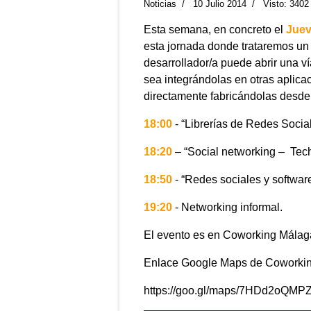
Noticias
10 Julio 2014
Visto: 3402
Esta semana, en concreto el
Juev
esta jornada donde trataremos un
desarrollador/a puede abrir una v
sea integrándolas en otras aplicac
directamente fabricándolas desde
18:00
- “Librerías de Redes Socia
18:20
– “Social networking – Tec
18:50
- “Redes sociales y software
19:20
- Networking informal.
El evento es en Coworking Málaga 
Enlace Google Maps de Coworki
https://goo.gl/maps/7HDd2oQ