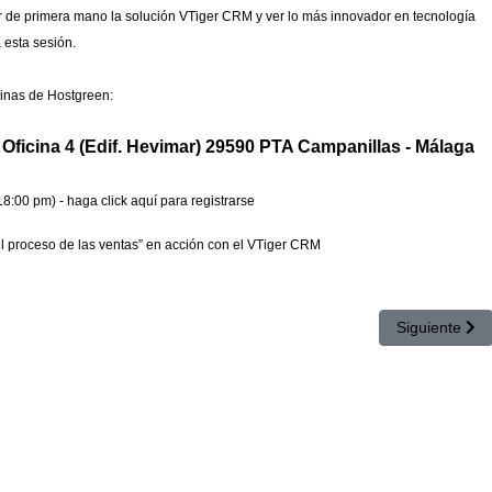
er de primera mano la solución VTiger CRM
y ver lo más innovador en tecnología
 esta sesión.
inas de Hostgreen:
 - Oficina 4 (Edif. Hevimar) 29590 PTA Campanillas - Málaga
18:00 pm
) -
haga click aquí para registrarse
el proceso de las ventas” en acción con el VTiger CRM
ITA para SEMINARIO GRATUITO de Software Libre CRM para la gestión 
Artículo sigu
Siguiente