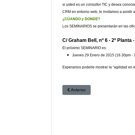
si usted es un consultor TIC y desea conoc
CRM en entorno web, le invitamos a asistir a
¿CÚANDO y DONDE?
Los SEMINARIOS se presentarán en las ofic
C/ Graham Bell, nº 6 - 2º Planta
El próximo SEMINARIO es:
Jueves 29 Enero
de 2015 (16.30pm - 
Esperamos poderle mostrar la “agilidad en 
Artículo anterior: Hostgreen: VIS
Anterior