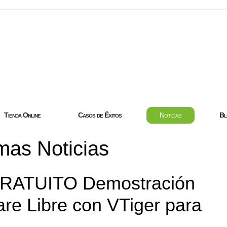
com
Tienda Online
Casos de Éxitos
Noticias
Bl
mas Noticias
RATUITO Demostración
re Libre con VTiger para