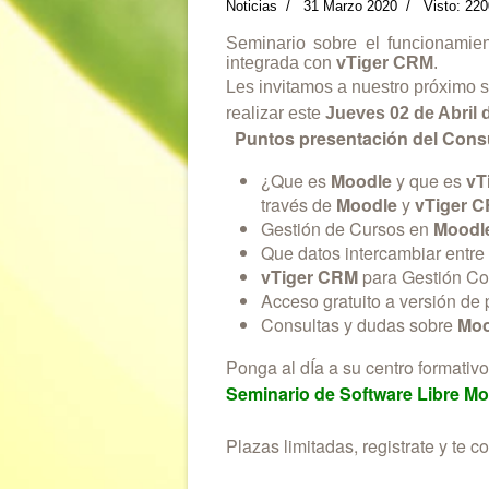
Noticias
31 Marzo 2020
Visto: 220
Seminario sobre el funcionamie
integrada con
vTiger CRM
.
Les invitamos a nuestro próximo s
realizar este
Jueves 02 de Abril d
Puntos presentación del Consu
¿Que es
Moodle
y que es
vT
través de
Moodle
y
vTiger 
Gestión de Cursos en
Moodl
Que datos intercambiar entr
vTiger CRM
para Gestión Com
Acceso gratuito a versión de 
Consultas y dudas sobre
Moo
Ponga al dÍa a su centro formativ
Seminario de Software Libre M
Plazas limitadas, registrate y te 