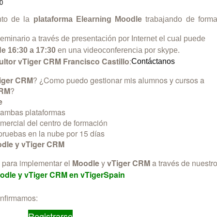
0
nto de la
plataforma Elearning Moodle
trabajando de form
eminario a través de presentación por Internet el cual puede
e 16:30 a 17:30
en una videoconferencia por skype.
ltor vTiger CRM Francisco Castillo
:
Contáctanos
iger CRM
? ¿Como puedo gestionar mis alumnos y cursos a
CRM
?
e
e ambas plataformas
ercial del centro de formación
pruebas en la nube por 15 días
dle y
vTiger CRM
o para implementar el
Moodle
y
vTiger CRM
a través de nuestr
oodle y vTiger CRM en vTigerSpain
confirmamos:
Registrarse