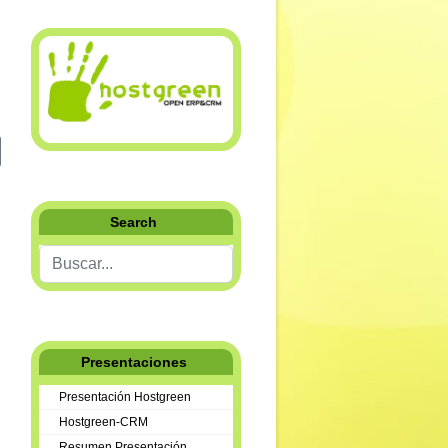
iente: Nueva Tienda Online Hostgreen
Search
Buscar...
Presentaciones
Presentación Hostgreen
Hostgreen-CRM
Resumen Presentación