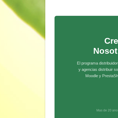
Cre
Nosot
El programa distribuido
y agencias distribuir 
Moodle y PrestaSho
Mas de 20 anos