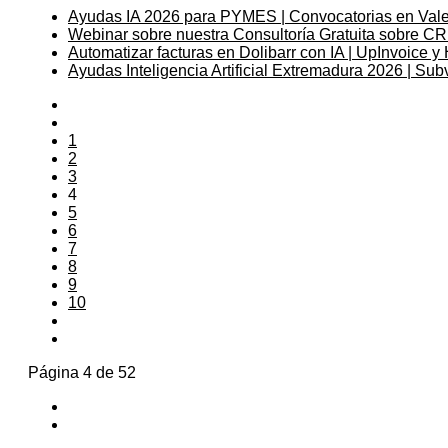
Ayudas IA 2026 para PYMES | Convocatorias en Vale
Webinar sobre nuestra Consultoría Gratuita sobre
Automatizar facturas en Dolibarr con IA | UpInvoice y
Ayudas Inteligencia Artificial Extremadura 2026 | Su
1
2
3
4
5
6
7
8
9
10
Página 4 de 52