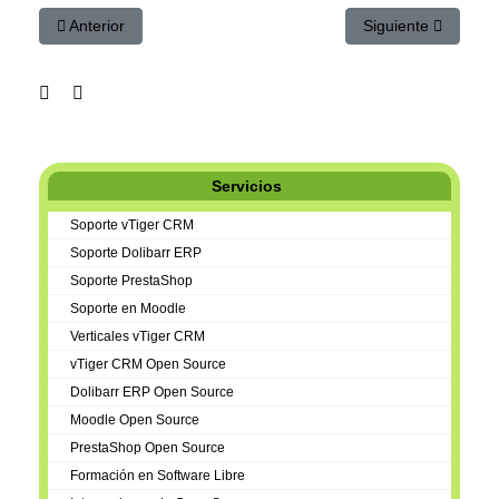
Artículo anterior: Ayudas IA 2026 para PYMES | Convocatorias
Artículo siguiente:
Anterior
Siguiente
Servicios
Soporte vTiger CRM
Soporte Dolibarr ERP
Soporte PrestaShop
Soporte en Moodle
Verticales vTiger CRM
vTiger CRM Open Source
Dolibarr ERP Open Source
Moodle Open Source
PrestaShop Open Source
Formación en Software Libre