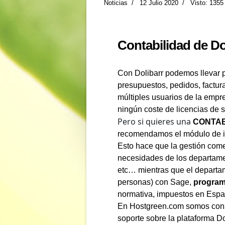
Noticias
12 Julio 2020
Visto: 1355
Contabilidad de Do
Con Dolibarr podemos llevar p
presupuestos, pedidos, factur
múltiples usuarios de la emp
ningún coste de licencias de 
Pero si quieres una
CONTAB
recomendamos el módulo de i
Esto hace que la gestión comer
necesidades de los departamen
etc… mientras que el departa
personas) con Sage,
program
normativa, impuestos en Españ
En Hostgreen.com somos consul
soporte sobre la plataforma D