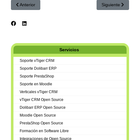
Artículo anterior: ¡APROVECHA LAS AYUDAS PARA EXPAN
Artículo siguien
Anterior
Siguiente
Servicios
Soporte vTiger CRM
Soporte Dolibarr ERP
Soporte PrestaShop
Soporte en Moodle
Verticales vTiger CRM
vTiger CRM Open Source
Dolibarr ERP Open Source
Moodle Open Source
PrestaShop Open Source
Formación en Software Libre
Integraciones de Open Source