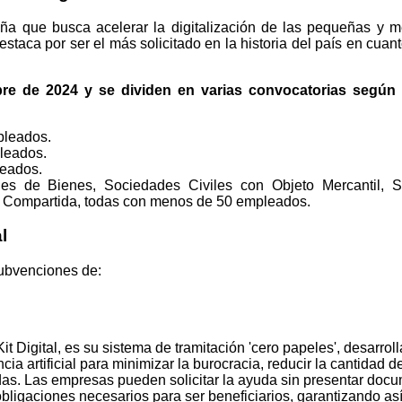
paña que busca acelerar la digitalización de las pequeñas y
taca por ser el más solicitado en la historia del país en cuan
bre de 2024 y se dividen en varias convocatorias según 
pleados.
leados.
leados.
s de Bienes, Sociedades Civiles con Objeto Mercantil, S
ad Compartida, todas con menos de 50 empleados.
al
 subvenciones de:
t Digital, es su sistema de tramitación 'cero papeles', desarrol
ncia artificial para minimizar la burocracia, reducir la cantidad
das. Las empresas pueden solicitar la ayuda sin presentar docu
 obligaciones necesarios para ser beneficiarios, garantizando así