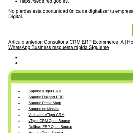
https://sede.red.gob.es.
No pierdas esta oportunidad única de digitalizar tu empre
Digital.
Artículo anterior: Consultoria CRM ERP Ecommerce IA | 
WhatsApp Business respuesta rápida
Siguiente
Soporte vTiger CRM
Soporte Dolibarr ERP
Soporte PrestaShop
Soporte en Moodle
Verticales vTiger CRM
vTiger CRM Open Source
Dolibarr ERP Open Source
Moodle Open Source