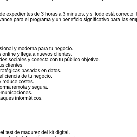
n de expedientes de 3 horas a 3 minutos, y si todo está correcto
avance para el programa y un beneficio significativo para las 
esional y moderna para tu negocio.
 online y llega a nuevos clientes.
des sociales y conecta con tu público objetivo.
us clientes.
stratégicas basadas en datos.
eficiencia de tu negocio.
 y reduce costes.
 forma remota y segura.
comunicaciones.
taques informáticos.
l test de madurez del kit digital.