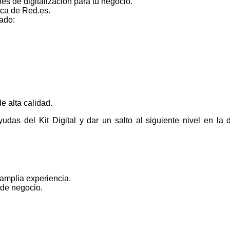
es de digitalización para tu negocio.
ica de Red.es.
ado:
.
e alta calidad.
s del Kit Digital y dar un salto al siguiente nivel en la di
 amplia experiencia.
 de negocio.