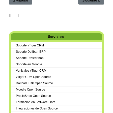
Artículo anterior: Dolibarr y la inteligencia artificial chatGPT y D
Artículo siguiente:
Anterior
Siguiente
Servicios
Soporte vTiger CRM
Soporte Dolibarr ERP
Soporte PrestaShop
Soporte en Moodle
Verticales vTiger CRM
vTiger CRM Open Source
Dolibarr ERP Open Source
Moodle Open Source
PrestaShop Open Source
Formación en Software Libre
Integraciones de Open Source