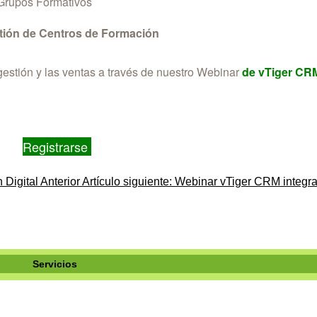
 Grupos Formativos
tión de Centros de Formación
estión y las ventas a través de nuestro Webinar
de vTiger CRM
Registrarse
 Digital
Anterior
Artículo siguiente: Webinar vTiger CRM integra
Servicios