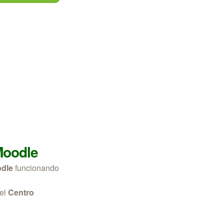
 Moodle
odle
funcionando
el
Centro