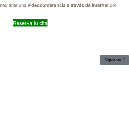
 mediante una
videoconferencia a través de Internet
por
Reserva tu cita
ostración de Dolibarr ERP
Artículo sig
Siguiente