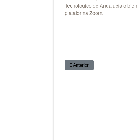
Tecnológico de Andalucía o bien
plataforma Zoom.
Artículo anterior: Versiones de dem
Anterior