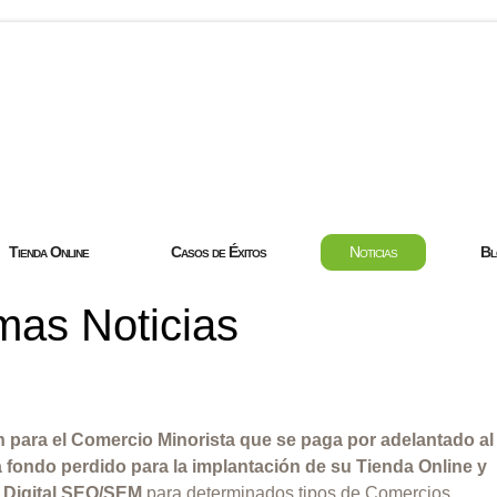
com
Tienda Online
Casos de Éxitos
Noticias
Bl
mas Noticias
para el Comercio Minorista que se paga por adelantado al
fondo perdido para la implantación de su Tienda Online y
g Digital SEO/SEM
para determinados tipos de Comercios