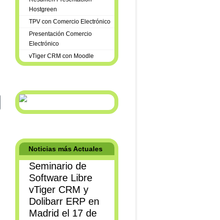
Hostgreen
TPV con Comercio Electrónico
Presentación Comercio
Electrónico
vTiger CRM con Moodle
uiente: Webinar DEMOSTRACION de Tienda Online Prestashop junto a v
Noticias más Actuales
Seminario de
Software Libre
vTiger CRM y
Dolibarr ERP en
Madrid el 17 de