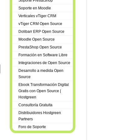
Soporte PrestaShop
Soporte en Moodle
Verticales vTiger CRM
vTiger CRM Open Source
Dolibarr ERP Open Source
Moodle Open Source
PrestaShop Open Source
Formación en Software Libre
Integraciones de Open Source
 de Comercio de Málaga
iente: crmGreen es tu crm web en la nube
Desarrollo a medida Open
Source
Ebook Transformación Digital
Gratis con Open Source |
Hostgreen
Consultoría Gratuita
Distribuidores Hostgreen
Partners
Foro de Soporte