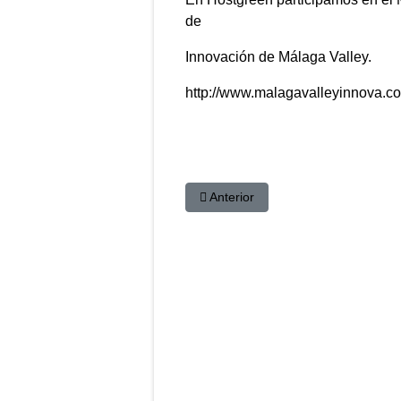
de
Innovación de Málaga Valley.
http://www.malagavalleyinnova.c
Artículo anterior: Hostgreen Hom
Anterior