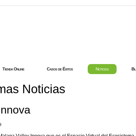
com
Tienda Online
Casos de Éxitos
Noticias
Bl
mas Noticias
Innova
9
alaga Valley Innova
que es el Espacio Virtual del Ecosistema