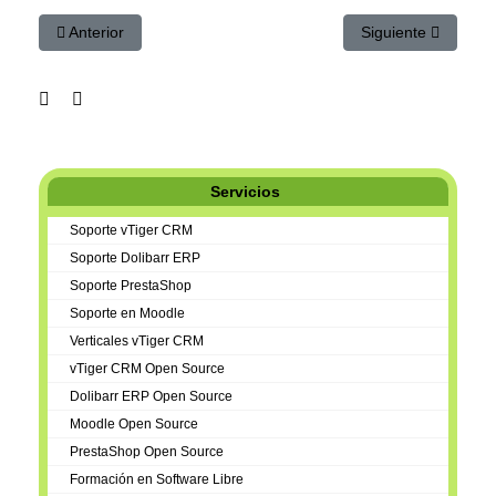
Artículo anterior: Webinar DEMOSTRACION de Tienda Online P
Artículo siguiente
Anterior
Siguiente
Servicios
Soporte vTiger CRM
Soporte Dolibarr ERP
Soporte PrestaShop
Soporte en Moodle
Verticales vTiger CRM
vTiger CRM Open Source
Dolibarr ERP Open Source
Moodle Open Source
PrestaShop Open Source
Formación en Software Libre