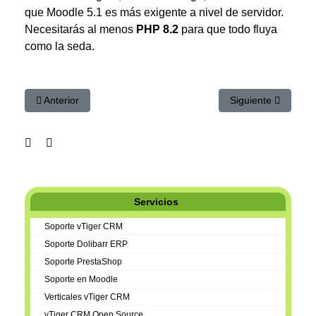
que Moodle 5.1 es más exigente a nivel de servidor.
Necesitarás al menos
PHP 8.2
para que todo fluya
como la seda.
Artículo anterior: Moodle: El Ecosistema de E-learning Comple
Artículo siguiente:
Anterior
Siguiente
Servicios
Soporte vTiger CRM
Soporte Dolibarr ERP
Soporte PrestaShop
Soporte en Moodle
Verticales vTiger CRM
vTiger CRM Open Source