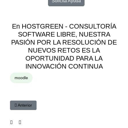
Solicita Ayuda
En HOSTGREEN - CONSULTORÍA
SOFTWARE LIBRE, NUESTRA
PASIÓN POR LA RESOLUCIÓN DE
NUEVOS RETOS ES LA
OPORTUNIDAD PARA LA
INNOVACIÓN CONTINUA
moodle
Artículo anterior: Moodle para PyMEs: cómo mejorar la formac
Anterior