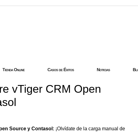
com
Tienda Online
Casos de Éxitos
Noticias
Bl
ntre vTiger CRM Open
asol
pen Source y Contasol:
¡Olvídate de la carga manual de