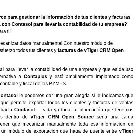
e para gestionar la información de tus clientes y facturas
 con Contasol para llevar la contabilidad de tu empresa?
ra ti!
e mecanizar datos manualmente! Con nuestro módulo de
sfuerzo todos tus clientes y
facturas de vTiger CRM Open
al para llevar la contabilidad de una empresa y que es de us
ernativa a
Contaplus
y está ampliamente implantado com
 contable y fiscal de las PYMES.
ontasol
le podemos dar una gran alegría si le indicamos qu
e permite exportar todos los clientes y facturas de venta
 hacia
Contasol
. Dada ya toda la información que tenemo
ras dentro de
vTiger CRM Open Source
sería una carg
 tener que mecanizar manualmente toda esa información e
 un módulo de exportación que haga de puente entre
vTige