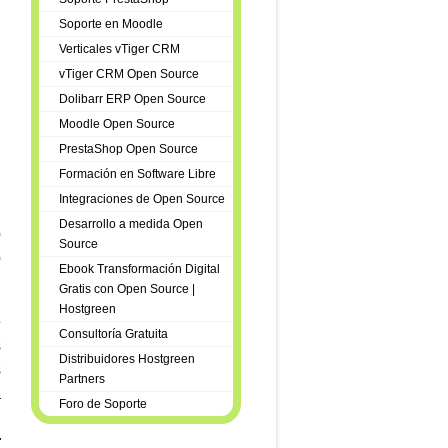
Soporte en Moodle
Verticales vTiger CRM
vTiger CRM Open Source
Dolibarr ERP Open Source
Moodle Open Source
PrestaShop Open Source
Formación en Software Libre
Integraciones de Open Source
Desarrollo a medida Open
o
Source
o
Ebook Transformación Digital
Gratis con Open Source |
Hostgreen
e
Consultoría Gratuita
s
Distribuidores Hostgreen
s
Partners
a
Foro de Soporte
n
r