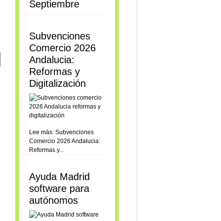
Septiembre
Subvenciones
Comercio 2026
Andalucia:
iente: Gestión de Intervenciones y Control de Accesos de Hostgreen pa
Reformas y
Digitalización
Lee más: Subvenciones
Comercio 2026 Andalucia:
Reformas y...
Ayuda Madrid
software para
autónomos