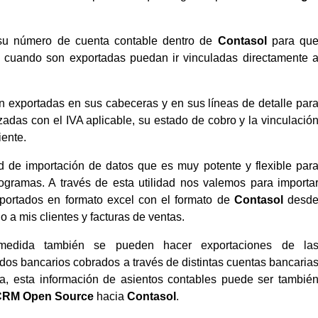
 su número de cuenta contable dentro de
Contasol
para qu
as cuando son exportadas puedan ir vinculadas directamente 
on exportadas en sus cabeceras y en sus líneas de detalle par
adas con el IVA aplicable, su estado de cobro y la vinculació
iente.
d de importación de datos que es muy potente y flexible par
ogramas. A través de esta utilidad nos valemos para importa
portados en formato excel con el formato de
Contasol
desd
o a mis clientes y facturas de ventas.
edida también se pueden hacer exportaciones de la
dos bancarios cobrados a través de distintas cuentas bancaria
, esta información de asientos contables puede ser tambié
 CRM Open Source
hacia
Contasol
.