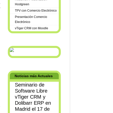
a
Hostgreen
y
TPV con Comercio Electrónico
Presentación Comercio
Electrónico
vTiger CRM con Moodle
Noticias más Actuales
Seminario de
Software Libre
vTiger CRM y
Dolibarr ERP en
e
Madrid el 17 de