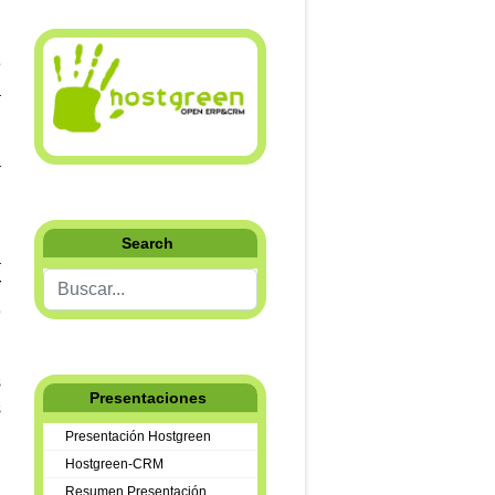
e
a
a
n
Search
a
Buscar...
r
e
s
Presentaciones
s
n
Presentación Hostgreen
Hostgreen-CRM
Resumen Presentación