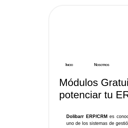
Hostgreen.
Inicio
Nosotros
Módulos Gratui
potenciar tu E
Dolibarr ERP/CRM
es conoc
uno de los sistemas de gesti