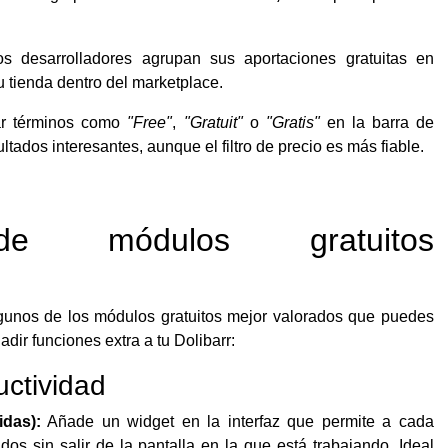
s desarrolladores agrupan sus aportaciones gratuitas en
u tienda dentro del marketplace.
ar términos como
"Free"
,
"Gratuit"
o
"Gratis"
en la barra de
ltados interesantes, aunque el filtro de precio es más fiable.
de módulos gratuitos
gunos de los módulos gratuitos mejor valorados que puedes
ir funciones extra a tu Dolibarr:
uctividad
das):
Añade un widget en la interfaz que permite a cada
dos sin salir de la pantalla en la que está trabajando. Ideal