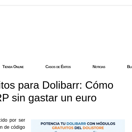
com
Tienda Online
Casos de Éxitos
Noticias
Bl
tos para Dolibarr: Cómo
RP sin gastar un euro
ido por ser
ón de código