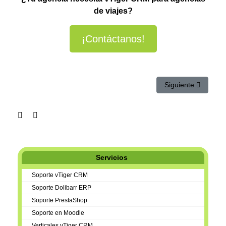
de viajes?
¡Contáctanos!
Artículo siguiente
Siguiente
Servicios
Soporte vTiger CRM
Soporte Dolibarr ERP
Soporte PrestaShop
Soporte en Moodle
Verticales vTiger CRM