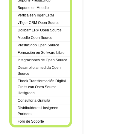
Soporte PrestaShop
Soporte en Moodle
Verticales vTiger CRM
vTiger CRM Open Source
Dolibarr ERP Open Source
Moodle Open Source
PrestaShop Open Source
Formación en Software Libre
Integraciones de Open Source
Desarrollo a medida Open
Source
iente: Desarrollo de Red Social de Audio - Tuican
Ebook Transformación Digital
Gratis con Open Source |
Hostgreen
Consultoría Gratuita
Distribuidores Hostgreen
Partners
Foro de Soporte