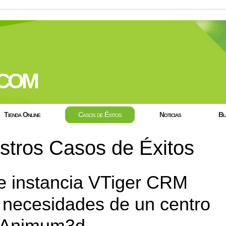
com
Tienda Online
Casos de Éxitos
Noticias
Bl
tros Casos de Éxitos
e instancia VTiger CRM
 necesidades de un centro
a Animum3d